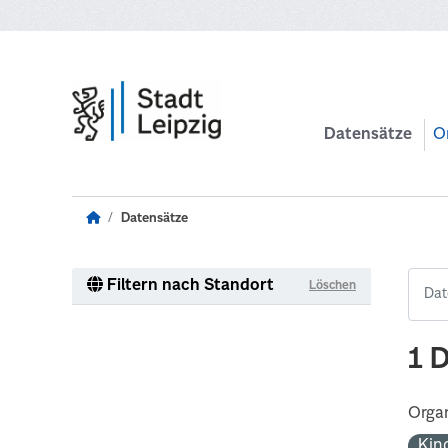
Zum Hauptinhalt wechseln
Datensätze
O
Datensätze
Filtern nach Standort
Löschen
1 
Organ
Kin