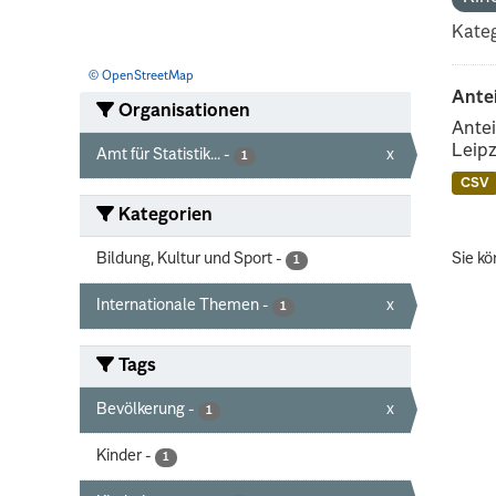
Kateg
© OpenStreetMap
Ante
Organisationen
Antei
Leipz
Amt für Statistik...
-
x
1
CSV
Kategorien
Bildung, Kultur und Sport
-
Sie kö
1
Internationale Themen
-
x
1
Tags
Bevölkerung
-
x
1
Kinder
-
1