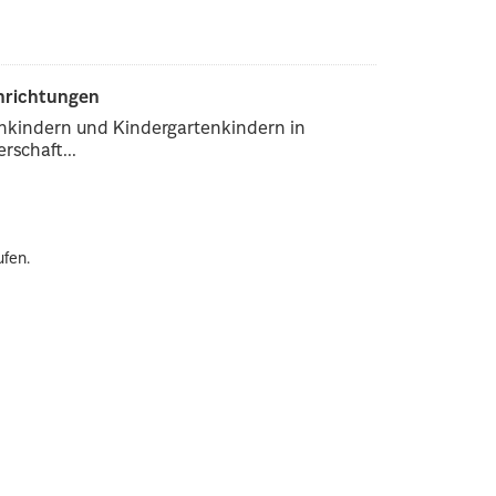
inrichtungen
enkindern und Kindergartenkindern in
rschaft...
ufen.