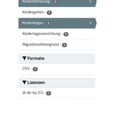
Kinderbetreuung
-
x
1
Kindergarten
-
1
Kinderkrippe
-
x
1
Kindertageseinrichtung
-
1
Migrationshintergrund
-
1
Formate
CSV
-
1
Lizenzen
dl-de-by-2.0
-
1