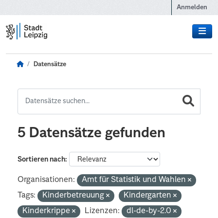
Zum Hauptinhalt wechseln
Anmelden
Datensätze
5 Datensätze gefunden
Sortieren nach
Organisationen:
Amt für Statistik und Wahlen
Tags:
Kinderbetreuung
Kindergarten
Kinderkrippe
Lizenzen:
dl-de-by-2.0