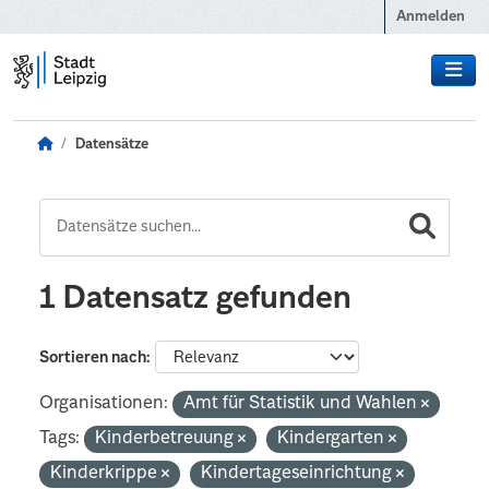
Zum Hauptinhalt wechseln
Anmelden
Datensätze
1 Datensatz gefunden
Sortieren nach
Organisationen:
Amt für Statistik und Wahlen
Tags:
Kinderbetreuung
Kindergarten
Kinderkrippe
Kindertageseinrichtung