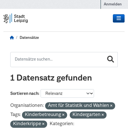
Zum Hauptinhalt wechseln
Anmelden
Datensätze
1 Datensatz gefunden
Sortieren nach
Organisationen:
Amt für Statistik und Wahlen
Tags:
Kinderbetreuung
Kindergarten
Kinderkrippe
Kategorien: