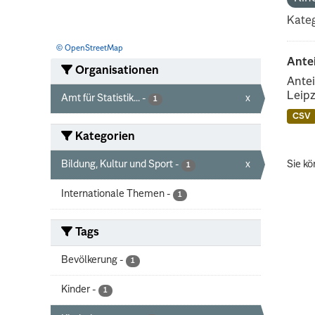
Kateg
© OpenStreetMap
Ante
Organisationen
Antei
Leipz
Amt für Statistik...
-
x
1
CSV
Kategorien
Bildung, Kultur und Sport
-
x
Sie kö
1
Internationale Themen
-
1
Tags
Bevölkerung
-
1
Kinder
-
1