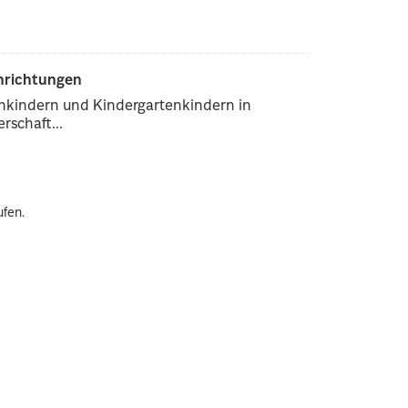
inrichtungen
enkindern und Kindergartenkindern in
rschaft...
ufen.