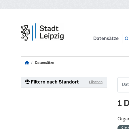
Zum Hauptinhalt wechseln
Datensätze
O
Datensätze
Filtern nach Standort
Löschen
1 
Organ
Kin