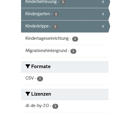
Kinderbetreuung
-
x
1
Kindergarten
-
x
1
Kinderkrippe
-
x
1
Kindertageseinrichtung
-
1
Migrationshintergrund
-
1
Formate
CSV
-
1
Lizenzen
dl-de-by-2.0
-
1