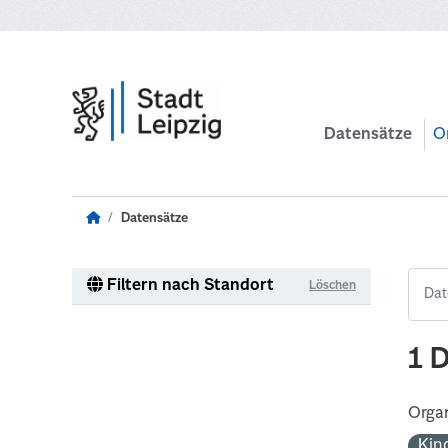
Zum Hauptinhalt wechseln
Datensätze
O
Datensätze
Filtern nach Standort
Löschen
1 
Organ
Kin