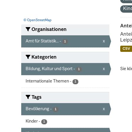
Kin
© OpenStreetMap
Ante
Organisationen
Antei
Leipz
Amt für Statistik...
-
x
1
CSV
Kategorien
Bildung, Kultur und Sport
-
x
Sie kö
1
Internationale Themen
-
1
Tags
Bevölkerung
-
x
1
Kinder
-
1