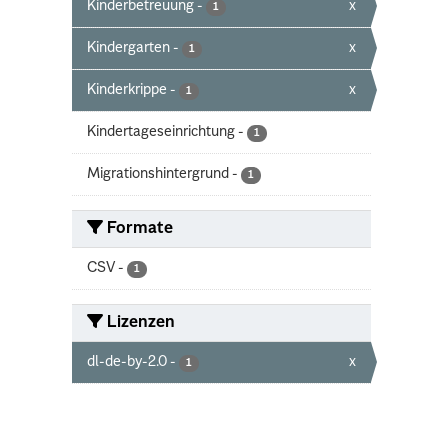
Kinderbetreuung
-
x
1
Kindergarten
-
x
1
Kinderkrippe
-
x
1
Kindertageseinrichtung
-
1
Migrationshintergrund
-
1
Formate
CSV
-
1
Lizenzen
dl-de-by-2.0
-
x
1