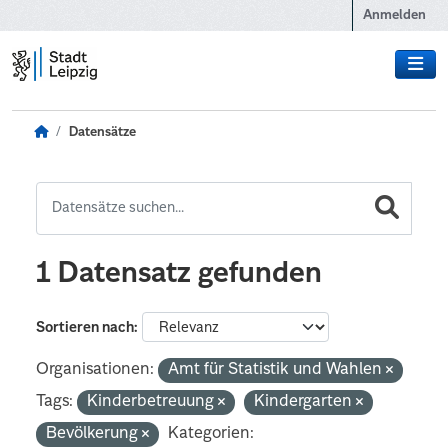
Zum Hauptinhalt wechseln
Anmelden
Datensätze
1 Datensatz gefunden
Sortieren nach
Organisationen:
Amt für Statistik und Wahlen
Tags:
Kinderbetreuung
Kindergarten
Bevölkerung
Kategorien: