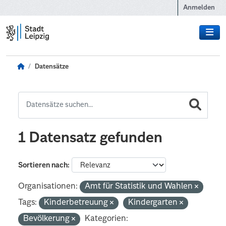
Zum Hauptinhalt wechseln
Anmelden
Datensätze
1 Datensatz gefunden
Sortieren nach
Organisationen:
Amt für Statistik und Wahlen
Tags:
Kinderbetreuung
Kindergarten
Bevölkerung
Kategorien: