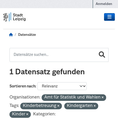
Zum Hauptinhalt wechseln
Anmelden
Datensätze
1 Datensatz gefunden
Sortieren nach
Organisationen:
Amt für Statistik und Wahlen
Tags:
Kinderbetreuung
Kindergarten
Kinder
Kategorien: