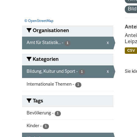
Bil
© OpenStreetMap
Ante
Organisationen
Antei
Leipz
Amt für Statistik...
-
x
1
CSV
Kategorien
Bildung, Kultur und Sport
-
x
Sie kö
1
Internationale Themen
-
1
Tags
Bevölkerung
-
1
Kinder
-
1