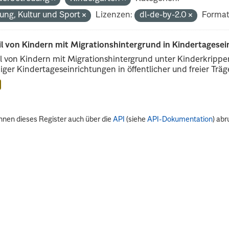
dung, Kultur und Sport
Lizenzen:
dl-de-by-2.0
Format
il von Kindern mit Migrationshintergrund in Kindertagese
l von Kindern mit Migrationshintergrund unter Kinderkripp
iger Kindertageseinrichtungen in öffentlicher und freier Träge
nnen dieses Register auch über die
API
(siehe
API-Dokumentation
) abr