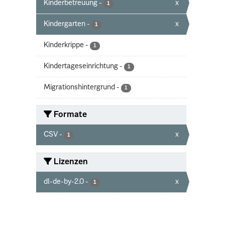
Kinderbetreuung
-
x
1
Kindergarten
-
x
1
Kinderkrippe
-
1
Kindertageseinrichtung
-
1
Migrationshintergrund
-
1
Formate
CSV
-
x
1
Lizenzen
dl-de-by-2.0
-
x
1