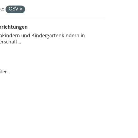
e:
CSV
inrichtungen
enkindern und Kindergartenkindern in
rschaft...
ufen.