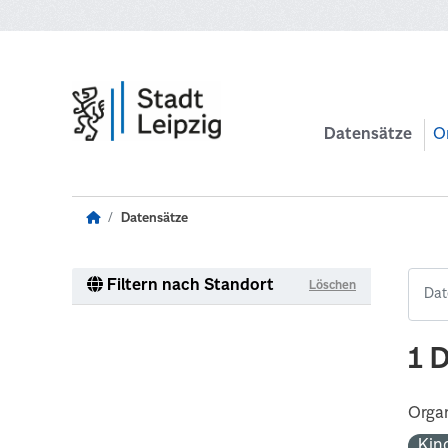
Zum Hauptinhalt wechseln
Datensätze
O
Datensätze
Filtern nach Standort
Löschen
1 
Organ
Kin