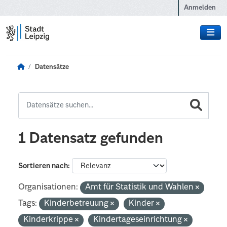
Zum Hauptinhalt wechseln
Anmelden
Datensätze
1 Datensatz gefunden
Sortieren nach
Organisationen:
Amt für Statistik und Wahlen
Tags:
Kinderbetreuung
Kinder
Kinderkrippe
Kindertageseinrichtung