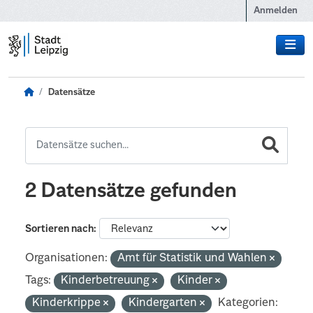
Zum Hauptinhalt wechseln
Anmelden
Datensätze
2 Datensätze gefunden
Sortieren nach
Organisationen:
Amt für Statistik und Wahlen
Tags:
Kinderbetreuung
Kinder
Kinderkrippe
Kindergarten
Kategorien: