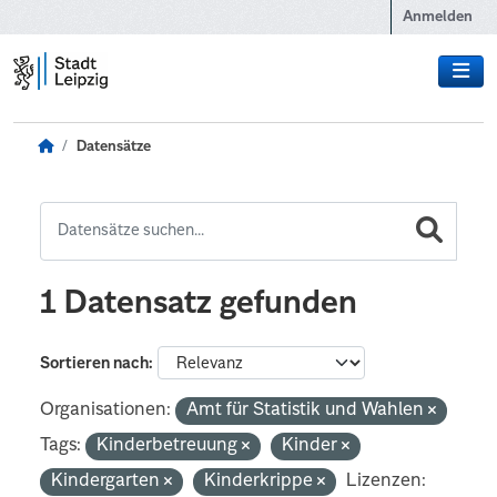
Zum Hauptinhalt wechseln
Anmelden
Datensätze
1 Datensatz gefunden
Sortieren nach
Organisationen:
Amt für Statistik und Wahlen
Tags:
Kinderbetreuung
Kinder
Kindergarten
Kinderkrippe
Lizenzen: