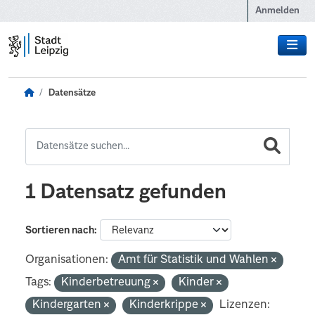
Zum Hauptinhalt wechseln
Anmelden
Datensätze
1 Datensatz gefunden
Sortieren nach
Organisationen:
Amt für Statistik und Wahlen
Tags:
Kinderbetreuung
Kinder
Kindergarten
Kinderkrippe
Lizenzen: