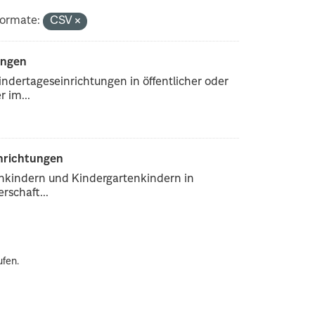
ormate:
CSV
ungen
ndertageseinrichtungen in öffentlicher oder
 im...
inrichtungen
enkindern und Kindergartenkindern in
rschaft...
ufen.