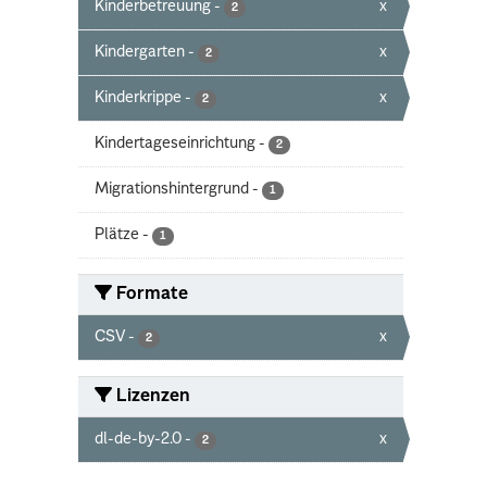
Kinderbetreuung
-
x
2
Kindergarten
-
x
2
Kinderkrippe
-
x
2
Kindertageseinrichtung
-
2
Migrationshintergrund
-
1
Plätze
-
1
Formate
CSV
-
x
2
Lizenzen
dl-de-by-2.0
-
x
2