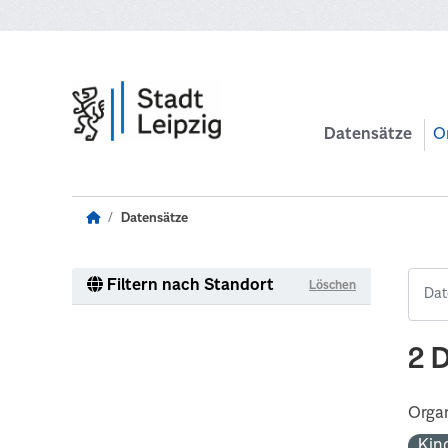
Zum Hauptinhalt wechseln
Datensätze
O
Datensätze
Filtern nach Standort
Löschen
2 
Organ
Kin