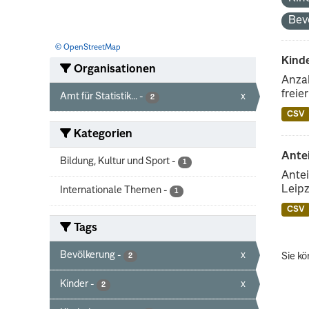
Bev
© OpenStreetMap
Kind
Organisationen
Anzah
freie
Amt für Statistik...
-
x
2
CSV
Kategorien
Ante
Bildung, Kultur und Sport
-
1
Antei
Leipz
Internationale Themen
-
1
CSV
Tags
Bevölkerung
-
x
Sie kö
2
Kinder
-
x
2