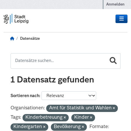
Zum Hauptinhalt wechseln
Anmelden
Datensätze
1 Datensatz gefunden
Sortieren nach
Organisationen:
Amt für Statistik und Wahlen
Tags:
Kinderbetreuung
Kinder
Kindergarten
Bevölkerung
Formate: