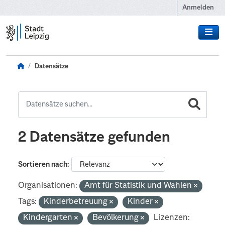
Zum Hauptinhalt wechseln
Anmelden
Datensätze
2 Datensätze gefunden
Sortieren nach
Organisationen:
Amt für Statistik und Wahlen
Tags:
Kinderbetreuung
Kinder
Kindergarten
Bevölkerung
Lizenzen: