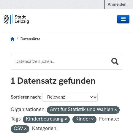
Zum Hauptinhalt wechseln
Anmelden
Datensätze
1 Datensatz gefunden
Sortieren nach
Organisationen:
Amt für Statistik und Wahlen
Tags:
Kinderbetreuung
Kinder
Formate:
CSV
Kategorien: