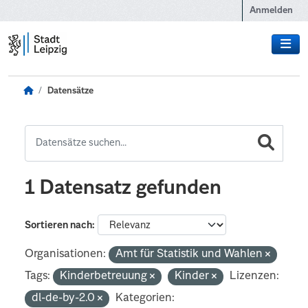
Zum Hauptinhalt wechseln
Anmelden
Datensätze
1 Datensatz gefunden
Sortieren nach
Organisationen:
Amt für Statistik und Wahlen
Tags:
Kinderbetreuung
Kinder
Lizenzen:
dl-de-by-2.0
Kategorien: