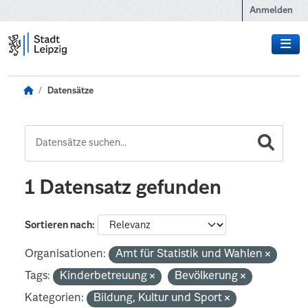
Zum Hauptinhalt wechseln
Anmelden
Datensätze
1 Datensatz gefunden
Sortieren nach
Organisationen:
Amt für Statistik und Wahlen
Tags:
Kinderbetreuung
Bevölkerung
Kategorien:
Bildung, Kultur und Sport