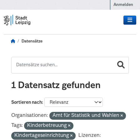
Zum Hauptinhalt wechseln
Anmelden
Datensätze
1 Datensatz gefunden
Sortieren nach
Organisationen:
Amt für Statistik und Wahlen
Tags:
Kinderbetreuung
Kindertageseinrichtung
Lizenzen: