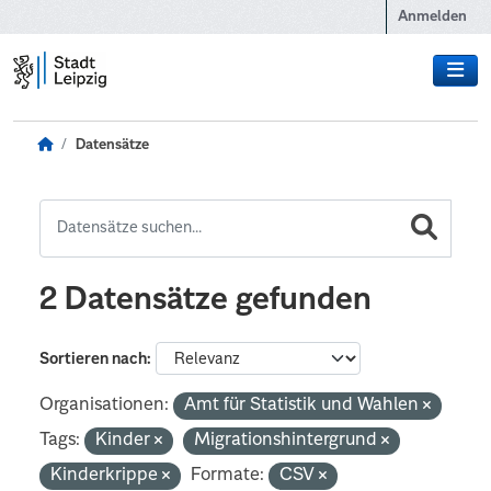
Zum Hauptinhalt wechseln
Anmelden
Datensätze
2 Datensätze gefunden
Sortieren nach
Organisationen:
Amt für Statistik und Wahlen
Tags:
Kinder
Migrationshintergrund
Kinderkrippe
Formate:
CSV