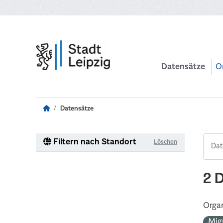
Zum Hauptinhalt wechseln
Datensätze
O
Datensätze
Filtern nach Standort
Löschen
2 
Organ
Mig