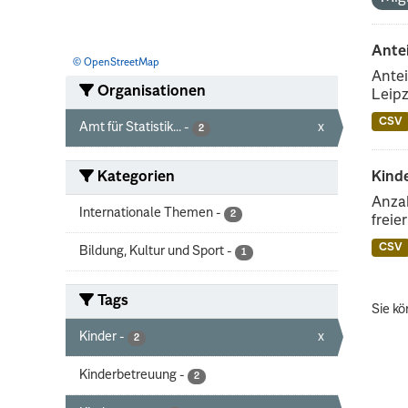
Ante
© OpenStreetMap
Antei
Organisationen
Leipz
CSV
Amt für Statistik...
-
x
2
Kategorien
Kinde
Anzah
Internationale Themen
-
2
freie
CSV
Bildung, Kultur und Sport
-
1
Tags
Sie kö
Kinder
-
x
2
Kinderbetreuung
-
2