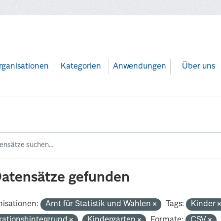
rganisationen
Kategorien
Anwendungen
Über uns
Datensätze gefunden
isationen:
Amt für Statistik und Wahlen
Tags:
Kinder
rationshintergrund
Kindergarten
Formate:
CSV