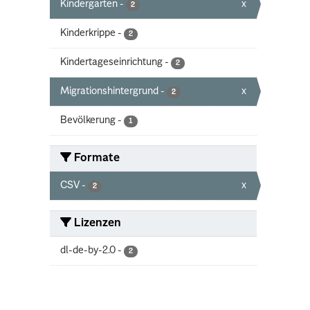
Kindergarten
-
x
2
Kinderkrippe
-
2
Kindertageseinrichtung
-
2
Migrationshintergrund
-
x
2
Bevölkerung
-
1
Formate
CSV
-
x
2
Lizenzen
dl-de-by-2.0
-
2