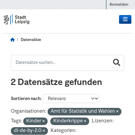
Zum Hauptinhalt wechseln
Anmelden
Datensätze
2 Datensätze gefunden
Sortieren nach
Organisationen:
Amt für Statistik und Wahlen
Tags:
Kinder
Kinderkrippe
Lizenzen:
dl-de-by-2.0
Kategorien: