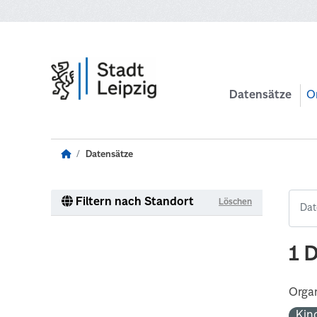
Zum Hauptinhalt wechseln
Datensätze
O
Datensätze
Filtern nach Standort
Löschen
1 
Organ
Kin