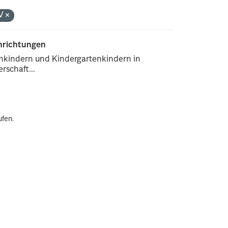
V
inrichtungen
enkindern und Kindergartenkindern in
rschaft...
ufen.