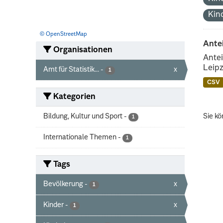
Kin
© OpenStreetMap
Ante
Organisationen
Antei
Leipz
Amt für Statistik...
-
x
1
CSV
Kategorien
Bildung, Kultur und Sport
-
Sie kö
1
Internationale Themen
-
1
Tags
Bevölkerung
-
x
1
Kinder
-
x
1