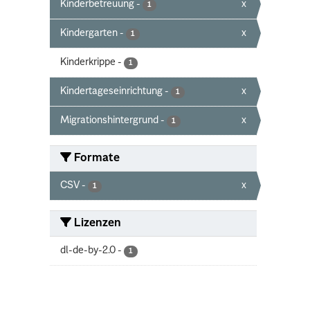
Kinderbetreuung
-
x
1
Kindergarten
-
x
1
Kinderkrippe
-
1
Kindertageseinrichtung
-
x
1
Migrationshintergrund
-
x
1
Formate
CSV
-
x
1
Lizenzen
dl-de-by-2.0
-
1