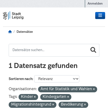
Zum Hauptinhalt wechseln
Anmelden
Datensätze
1 Datensatz gefunden
Sortieren nach
Organisationen:
Amt für Statistik und Wahlen
Tags:
Kinder
Kindergarten
Migrationshintergrund
Bevölkerung