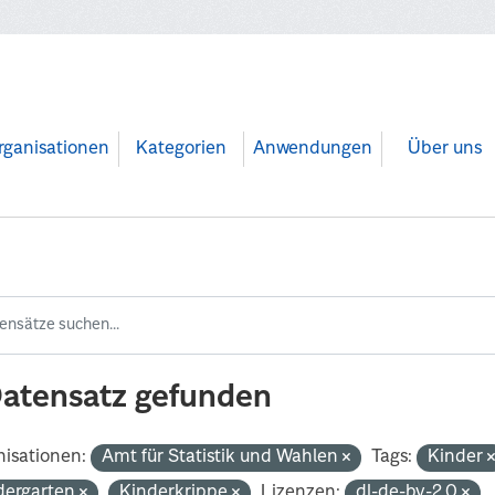
rganisationen
Kategorien
Anwendungen
Über uns
Datensatz gefunden
isationen:
Amt für Statistik und Wahlen
Tags:
Kinder
dergarten
Kinderkrippe
Lizenzen:
dl-de-by-2.0