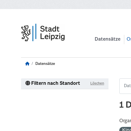
Zum Hauptinhalt wechseln
Datensätze
O
Datensätze
Filtern nach Standort
Löschen
1 
Organ
Kin