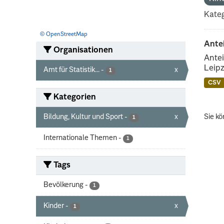
Kateg
© OpenStreetMap
Ante
Organisationen
Antei
Leipz
Amt für Statistik...
-
x
1
CSV
Kategorien
Bildung, Kultur und Sport
-
x
Sie kö
1
Internationale Themen
-
1
Tags
Bevölkerung
-
1
Kinder
-
x
1