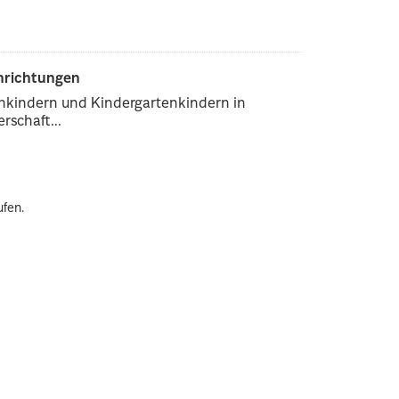
inrichtungen
enkindern und Kindergartenkindern in
rschaft...
ufen.