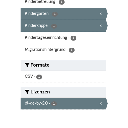
Kinderbetreuung
-
1
Kindergarten
-
x
1
Kinderkrippe
-
x
1
Kindertageseinrichtung
-
1
Migrationshintergrund
-
1
Formate
CSV
-
1
Lizenzen
dl-de-by-2.0
-
x
1