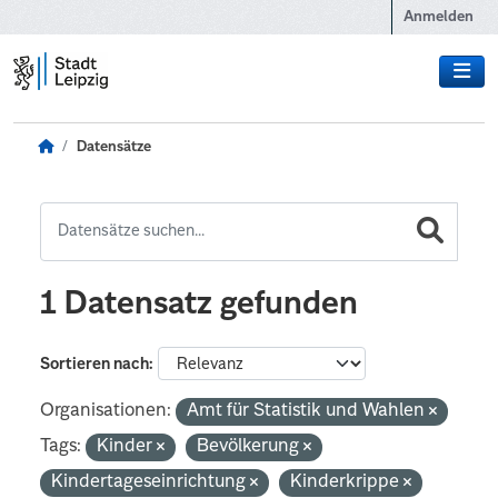
Zum Hauptinhalt wechseln
Anmelden
Datensätze
1 Datensatz gefunden
Sortieren nach
Organisationen:
Amt für Statistik und Wahlen
Tags:
Kinder
Bevölkerung
Kindertageseinrichtung
Kinderkrippe