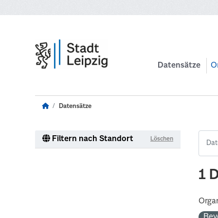
Zum Hauptinhalt wechseln
Datensätze
O
Datensätze
Filtern nach Standort
Löschen
1 
Organ
Bev