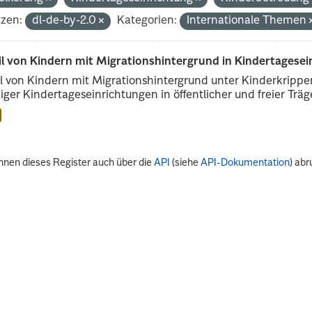
nzen:
dl-de-by-2.0
Kategorien:
Internationale Themen
il von Kindern mit Migrationshintergrund in Kindertagese
l von Kindern mit Migrationshintergrund unter Kinderkripp
iger Kindertageseinrichtungen in öffentlicher und freier Träge
nnen dieses Register auch über die
API
(siehe
API-Dokumentation
) abr