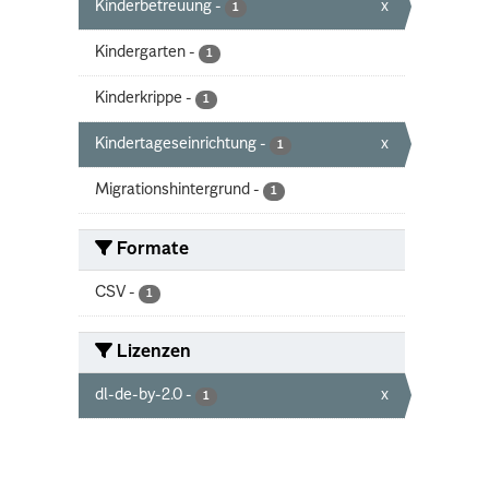
Kinderbetreuung
-
x
1
Kindergarten
-
1
Kinderkrippe
-
1
Kindertageseinrichtung
-
x
1
Migrationshintergrund
-
1
Formate
CSV
-
1
Lizenzen
dl-de-by-2.0
-
x
1