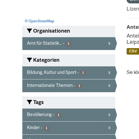
Lize
© OpenStreetMap
Ante
Organisationen
Antei
Leipz
Amt für Statistik...
-
x
1
CSV
Kategorien
Bildung, Kultur und Sport
-
x
Sie kö
1
Internationale Themen
-
x
1
Tags
Bevölkerung
-
x
1
Kinder
-
x
1