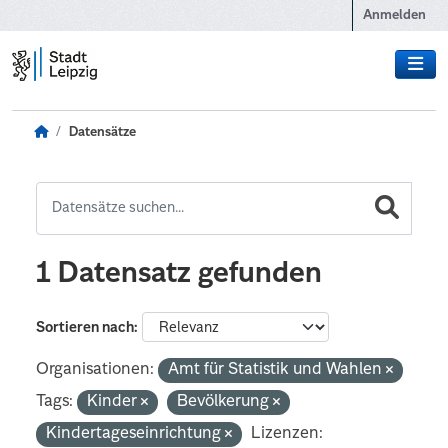
Zum Hauptinhalt wechseln
Anmelden
Datensätze
1 Datensatz gefunden
Sortieren nach
Organisationen:
Amt für Statistik und Wahlen
Tags:
Kinder
Bevölkerung
Kindertageseinrichtung
Lizenzen: