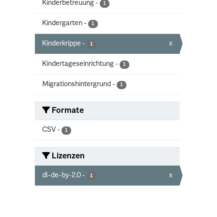
Kinderbetreuung
-
1
Kindergarten
-
1
Kinderkrippe
-
x
1
Kindertageseinrichtung
-
1
Migrationshintergrund
-
1
Formate
CSV
-
1
Lizenzen
dl-de-by-2.0
-
x
1