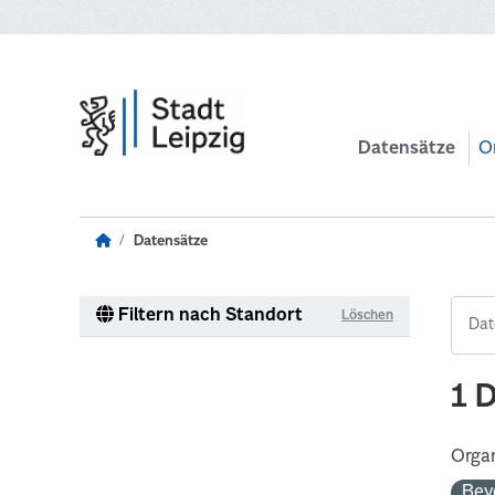
Zum Hauptinhalt wechseln
Datensätze
O
Datensätze
Filtern nach Standort
Löschen
1 
Organ
Bev