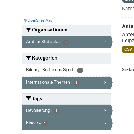
Kateg
© OpenStreetMap
Ante
Organisationen
Antei
Leipz
Amt für Statistik...
-
x
1
CSV
Kategorien
Bildung, Kultur und Sport
-
Sie kö
1
Internationale Themen
-
x
1
Tags
Bevölkerung
-
x
1
Kinder
-
x
1