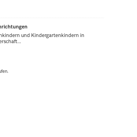
inrichtungen
enkindern und Kindergartenkindern in
rschaft...
ufen.