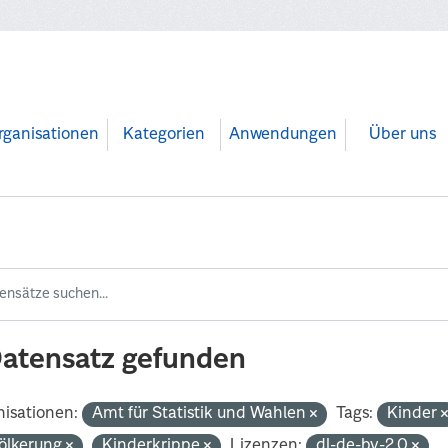
rganisationen
Kategorien
Anwendungen
Über uns
Datensatz gefunden
isationen:
Amt für Statistik und Wahlen
Tags:
Kinder
ölkerung
Kinderkrippe
Lizenzen:
dl-de-by-2.0