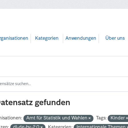
rganisationen
Kategorien
Anwendungen
Über uns
Datensatz gefunden
isationen:
Amt für Statistik und Wahlen
Tags:
Kinder
nzen:
dl-de-by-2.0
Kategorien:
Internationale Themen