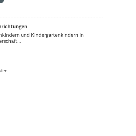
inrichtungen
enkindern und Kindergartenkindern in
rschaft...
ufen.