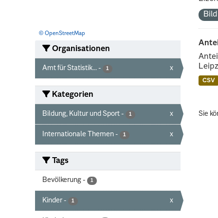
Bil
© OpenStreetMap
Ante
Organisationen
Antei
Leipz
Amt für Statistik...
-
x
1
CSV
Kategorien
Bildung, Kultur und Sport
-
x
Sie kö
1
Internationale Themen
-
x
1
Tags
Bevölkerung
-
1
Kinder
-
x
1