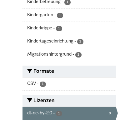
Kinderbetreuung
-
1
Kindergarten
-
1
Kinderkrippe
-
1
Kindertageseinrichtung
-
1
Migrationshintergrund
-
1
Formate
CSV
-
1
Lizenzen
dl-de-by-2.0
-
x
1