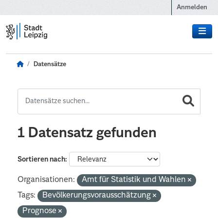
Zum Hauptinhalt wechseln
Anmelden
Datensätze
1 Datensatz gefunden
Sortieren nach
Organisationen:
Amt für Statistik und Wahlen
Tags:
Bevölkerungsvorausschätzung
Prognose