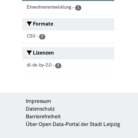
Einwohnerentwicklung
-
1
Formate
CSV
-
2
Lizenzen
dl-de-by-2.0
-
2
Impressum
Datenschutz
Barrierefreiheit
Über Open Data-Portal der Stadt Leipzig