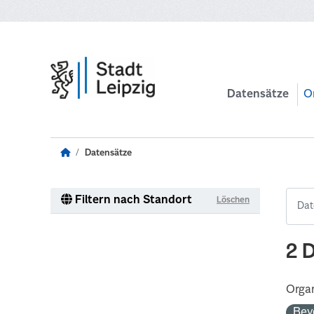
Zum Hauptinhalt wechseln
Datensätze
O
Datensätze
Filtern nach Standort
Löschen
2 
Organ
Bev