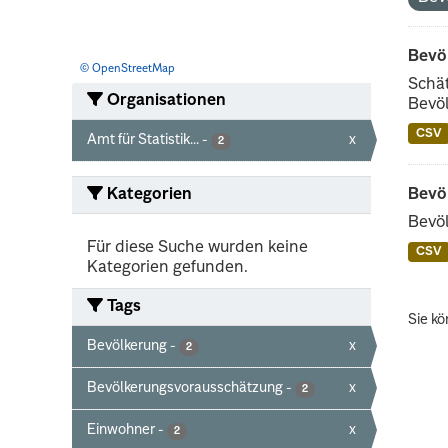
Bevö
© OpenStreetMap
Schät
Organisationen
Bevöl
CSV
Amt für Statistik...
-
x
2
Kategorien
Bevö
Bevöl
Für diese Suche wurden keine
CSV
Kategorien gefunden.
Tags
Sie kö
Bevölkerung
-
x
2
Bevölkerungsvorausschätzung
-
x
2
Einwohner
-
x
2