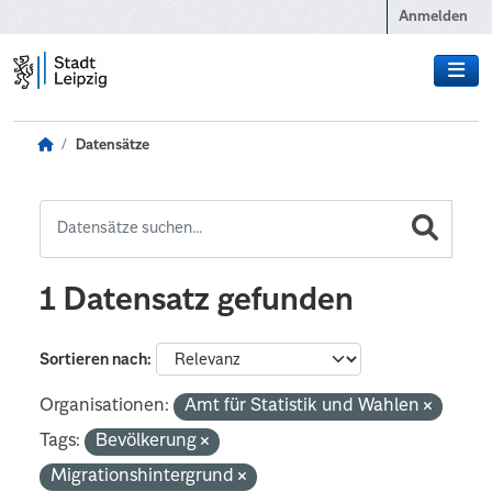
Zum Hauptinhalt wechseln
Anmelden
Datensätze
1 Datensatz gefunden
Sortieren nach
Organisationen:
Amt für Statistik und Wahlen
Tags:
Bevölkerung
Migrationshintergrund