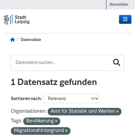
Zum Hauptinhalt wechseln
Anmelden
Datensätze
1 Datensatz gefunden
Sortieren nach
Organisationen:
Amt für Statistik und Wahlen
Tags:
Bevölkerung
Migrationshintergrund