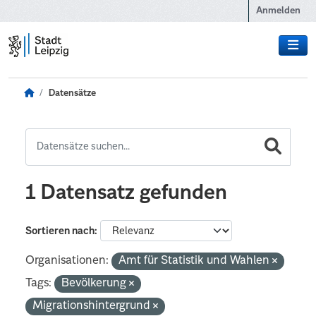
Zum Hauptinhalt wechseln
Anmelden
Datensätze
1 Datensatz gefunden
Sortieren nach
Organisationen:
Amt für Statistik und Wahlen
Tags:
Bevölkerung
Migrationshintergrund