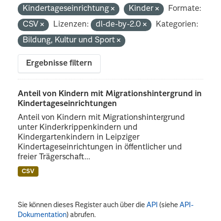
Kindertageseinrichtung
Kinder
Formate:
CSV
Lizenzen:
dl-de-by-2.0
Kategorien:
Bildung, Kultur und Sport
Ergebnisse filtern
Anteil von Kindern mit Migrationshintergrund in
Kindertageseinrichtungen
Anteil von Kindern mit Migrationshintergrund
unter Kinderkrippenkindern und
Kindergartenkindern in Leipziger
Kindertageseinrichtungen in öffentlicher und
freier Trägerschaft...
CSV
Sie können dieses Register auch über die
API
(siehe
API-
Dokumentation
) abrufen.