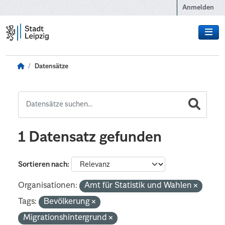
Zum Hauptinhalt wechseln
Anmelden
Datensätze
1 Datensatz gefunden
Sortieren nach
Organisationen:
Amt für Statistik und Wahlen
Tags:
Bevölkerung
Migrationshintergrund