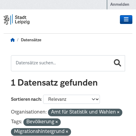
Zum Hauptinhalt wechseln
Anmelden
Datensätze
1 Datensatz gefunden
Sortieren nach
Organisationen:
Amt für Statistik und Wahlen
Tags:
Bevölkerung
Migrationshintergrund