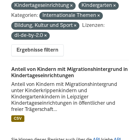
Kindertageseinrichtung
Kindergarten
Kategorien:
Internationale Themen
Bildung, Kultur und Sport
Lizenzen:
dl-de-by-2.0
Ergebnisse filtern
Anteil von Kindern mit Migrationshintergrund in
Kindertageseinrichtungen
Anteil von Kindern mit Migrationshintergrund
unter Kinderkrippenkindern und
Kindergartenkindern in Leipziger
Kindertageseinrichtungen in öffentlicher und
freier Trägerschaft...
CSV
Sie können dieses Register auch über die
API
(siehe
API-