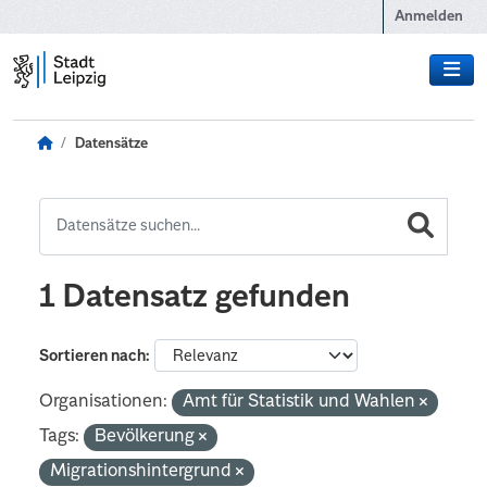
Zum Hauptinhalt wechseln
Anmelden
Datensätze
1 Datensatz gefunden
Sortieren nach
Organisationen:
Amt für Statistik und Wahlen
Tags:
Bevölkerung
Migrationshintergrund