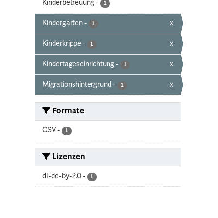
Kinderbetreuung
-
1
Kindergarten
-
x
1
Kinderkrippe
-
x
1
Kindertageseinrichtung
-
x
1
Migrationshintergrund
-
x
1
Formate
CSV
-
1
Lizenzen
dl-de-by-2.0
-
1