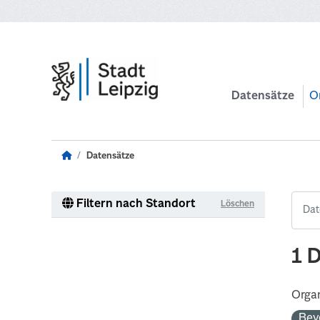
Zum Hauptinhalt wechseln
Datensätze
O
Datensätze
Filtern nach Standort
Löschen
1 
Organ
Bev