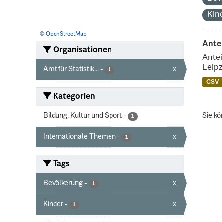
Kin
© OpenStreetMap
Ante
Organisationen
Antei
Leipz
Amt für Statistik...
-
x
1
CSV
Kategorien
Bildung, Kultur und Sport
-
Sie kö
1
Internationale Themen
-
x
1
Tags
Bevölkerung
-
x
1
Kinder
-
x
1