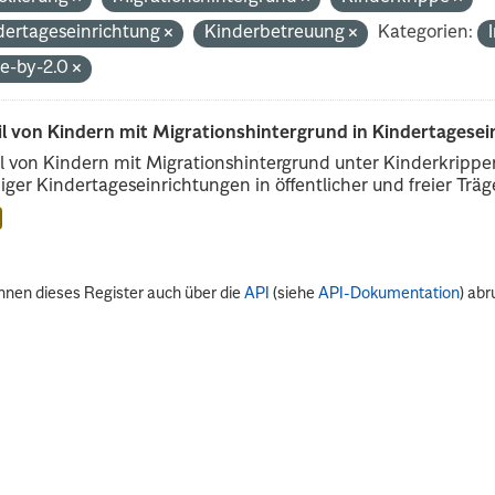
dertageseinrichtung
Kinderbetreuung
Kategorien:
de-by-2.0
il von Kindern mit Migrationshintergrund in Kindertagese
l von Kindern mit Migrationshintergrund unter Kinderkripp
iger Kindertageseinrichtungen in öffentlicher und freier Träge
nnen dieses Register auch über die
API
(siehe
API-Dokumentation
) abr