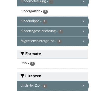
Kinderbetreuung
-
x
1
Kindergarten
-
1
Kinderkrippe
-
x
1
Kindertageseinrichtung
-
x
1
Migrationshintergrund
-
x
1
Formate
CSV
-
1
Lizenzen
dl-de-by-2.0
-
x
1