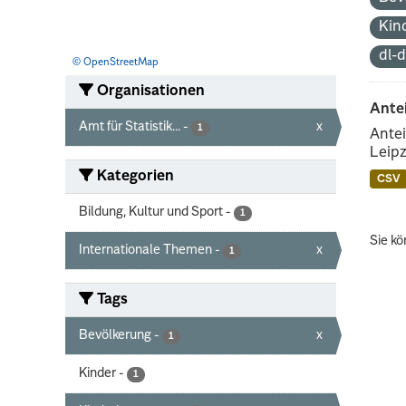
Kin
dl-
© OpenStreetMap
Organisationen
Ante
Amt für Statistik...
-
x
1
Antei
Leipz
Kategorien
CSV
Bildung, Kultur und Sport
-
1
Sie kö
Internationale Themen
-
x
1
Tags
Bevölkerung
-
x
1
Kinder
-
1