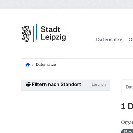
Zum Hauptinhalt wechseln
Datensätze
O
Datensätze
Filtern nach Standort
Löschen
1 
Organ
Bev