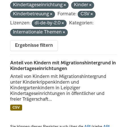
Kindertageseinrichtung
Kinder
Kinderbetreuung
Formate:
CSV
Lizenzen:
dl-de-by-2.0
Kategorien:
Internationale Themen
Ergebnisse filtern
Anteil von Kindern mit Migrationshintergrund in
Kindertageseinrichtungen
Anteil von Kindern mit Migrationshintergrund
unter Kinderkrippenkindern und
Kindergartenkindern in Leipziger
Kindertageseinrichtungen in öffentlicher und
freier Trägerschaft...
CSV
Sie können dieses Register auch über die
API
(siehe
API-