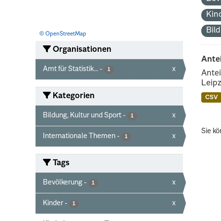
Kin
Bil
© OpenStreetMap
Organisationen
Ante
Amt für Statistik...
-
x
1
Antei
Leipz
Kategorien
CSV
Bildung, Kultur und Sport
-
x
1
Sie kö
Internationale Themen
-
x
1
Tags
Bevölkerung
-
x
1
Kinder
-
x
1