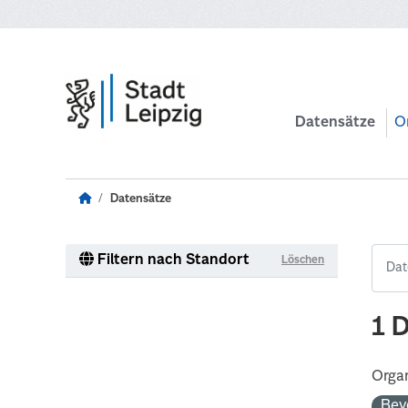
Zum Hauptinhalt wechseln
Datensätze
O
Datensätze
Filtern nach Standort
Löschen
1 
Organ
Bev