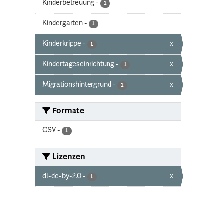
Kinderbetreuung
-
1
Kindergarten
-
1
Kinderkrippe
-
x
1
Kindertageseinrichtung
-
x
1
Migrationshintergrund
-
x
1
Formate
CSV
-
1
Lizenzen
dl-de-by-2.0
-
x
1