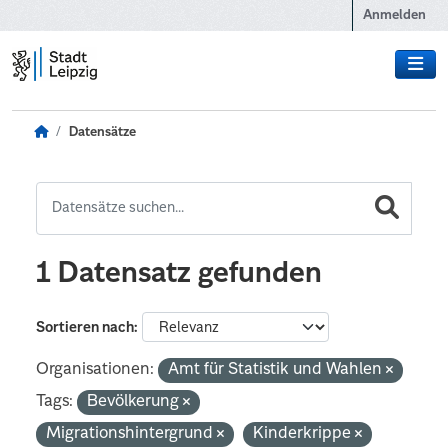
Zum Hauptinhalt wechseln
Anmelden
Datensätze
1 Datensatz gefunden
Sortieren nach
Organisationen:
Amt für Statistik und Wahlen
Tags:
Bevölkerung
Migrationshintergrund
Kinderkrippe