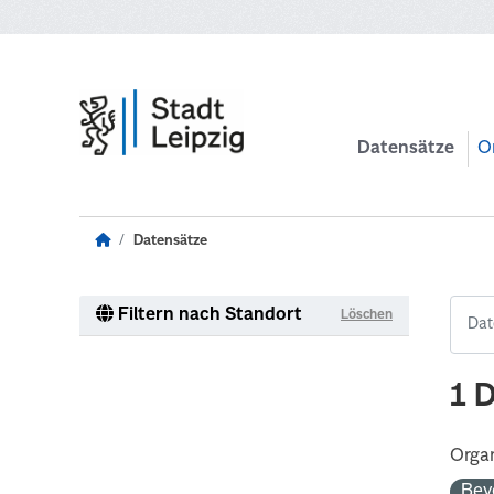
Zum Hauptinhalt wechseln
Datensätze
O
Datensätze
Filtern nach Standort
Löschen
1 
Organ
Bev