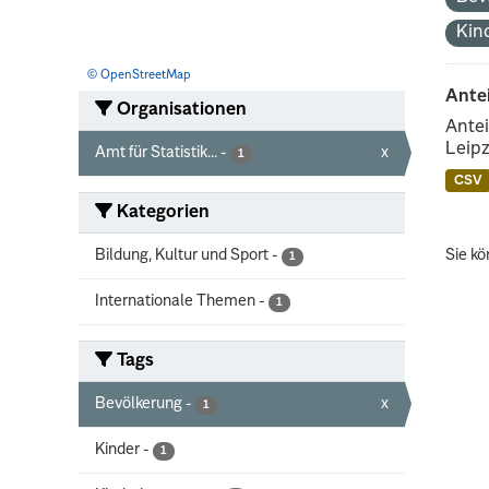
Kin
© OpenStreetMap
Ante
Organisationen
Antei
Leipz
Amt für Statistik...
-
x
1
CSV
Kategorien
Bildung, Kultur und Sport
-
Sie kö
1
Internationale Themen
-
1
Tags
Bevölkerung
-
x
1
Kinder
-
1