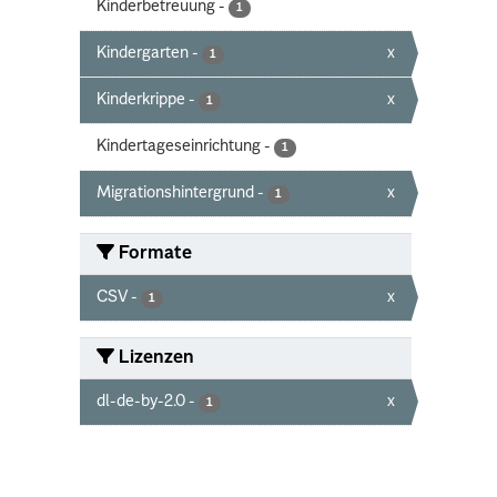
Kinderbetreuung
-
1
Kindergarten
-
x
1
Kinderkrippe
-
x
1
Kindertageseinrichtung
-
1
Migrationshintergrund
-
x
1
Formate
CSV
-
x
1
Lizenzen
dl-de-by-2.0
-
x
1