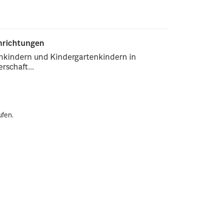
inrichtungen
enkindern und Kindergartenkindern in
rschaft...
ufen.