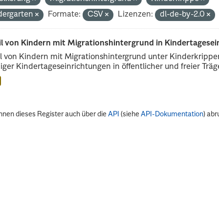
dergarten
Formate:
CSV
Lizenzen:
dl-de-by-2.0
il von Kindern mit Migrationshintergrund in Kindertagese
l von Kindern mit Migrationshintergrund unter Kinderkripp
iger Kindertageseinrichtungen in öffentlicher und freier Träge
nnen dieses Register auch über die
API
(siehe
API-Dokumentation
) abr