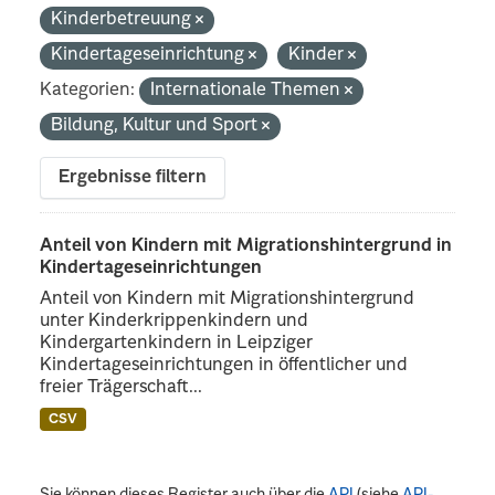
Kinderbetreuung
Kindertageseinrichtung
Kinder
Kategorien:
Internationale Themen
Bildung, Kultur und Sport
Ergebnisse filtern
Anteil von Kindern mit Migrationshintergrund in
Kindertageseinrichtungen
Anteil von Kindern mit Migrationshintergrund
unter Kinderkrippenkindern und
Kindergartenkindern in Leipziger
Kindertageseinrichtungen in öffentlicher und
freier Trägerschaft...
CSV
Sie können dieses Register auch über die
API
(siehe
API-