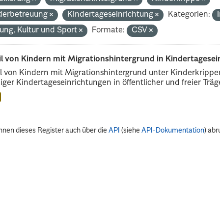
derbetreuung
Kindertageseinrichtung
Kategorien:
dung, Kultur und Sport
Formate:
CSV
il von Kindern mit Migrationshintergrund in Kindertagese
l von Kindern mit Migrationshintergrund unter Kinderkripp
iger Kindertageseinrichtungen in öffentlicher und freier Träge
nnen dieses Register auch über die
API
(siehe
API-Dokumentation
) abr