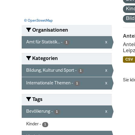
Kin
Bil
© OpenStreetMap
Organisationen
Ante
Amt für Statistik...
-
x
1
Antei
Leipz
Kategorien
CSV
Bildung, Kultur und Sport
-
x
1
Sie kö
Internationale Themen
-
x
1
Tags
Bevölkerung
-
x
1
Kinder
-
1