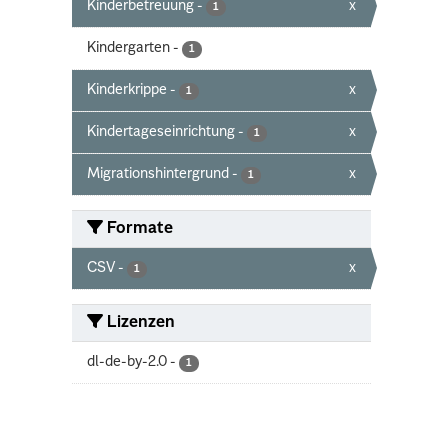
Kinderbetreuung
-
x
1
Kindergarten
-
1
Kinderkrippe
-
x
1
Kindertageseinrichtung
-
x
1
Migrationshintergrund
-
x
1
Formate
CSV
-
x
1
Lizenzen
dl-de-by-2.0
-
1