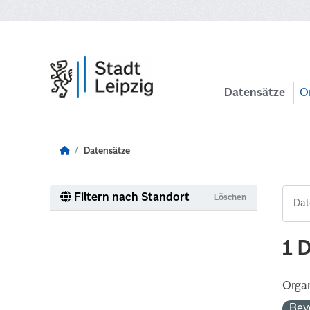
Zum Hauptinhalt wechseln
Datensätze
O
Datensätze
Filtern nach Standort
Löschen
1 
Organ
Bev