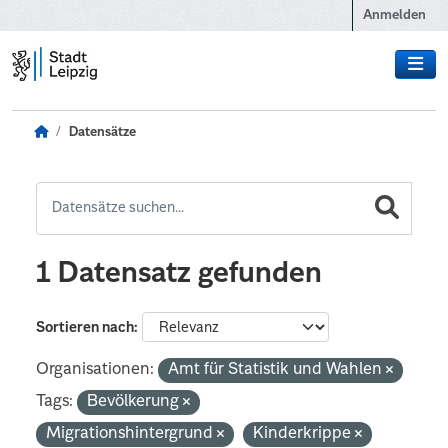
Zum Hauptinhalt wechseln
Anmelden
Datensätze
1 Datensatz gefunden
Sortieren nach
Organisationen:
Amt für Statistik und Wahlen
Tags:
Bevölkerung
Migrationshintergrund
Kinderkrippe