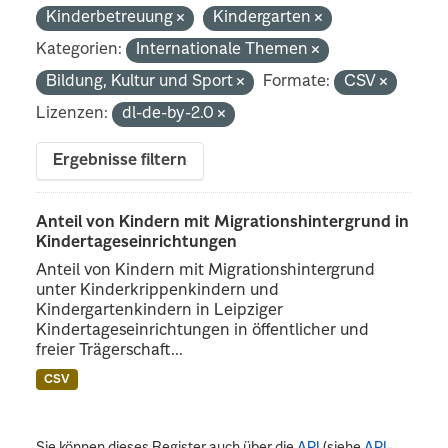
Kinderbetreuung
Kindergarten
Kategorien:
Internationale Themen
Bildung, Kultur und Sport
Formate:
CSV
Lizenzen:
dl-de-by-2.0
Ergebnisse filtern
Anteil von Kindern mit Migrationshintergrund in
Kindertageseinrichtungen
Anteil von Kindern mit Migrationshintergrund
unter Kinderkrippenkindern und
Kindergartenkindern in Leipziger
Kindertageseinrichtungen in öffentlicher und
freier Trägerschaft...
CSV
Sie können dieses Register auch über die
API
(siehe
API-